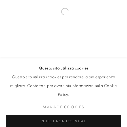
Open a larger version of the follo
Questo sito utilizza cookies
ANONYMOUS
PANORAMICA
OPERE
INSTALLAZIONI
Questo sito utilizza i cookies per rendere la tua esperienza
BIBLIOGRAPHY
migliore. Contattaci per avere più informazioni sulla Cookie
Policy.
PRIVACY POLICY
MANAGE COOKIES
MANAGE COOKIES
COPYRIGHT © 2026 CHIARA DEL VECCHIO
REJECT NON ESSENTIAL
SITO CREATO DA ARTLOGIC