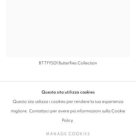
BTTFYS01 Butterflies Collection
BUTTERFLIES
Questo sito utilizza cookies
BUTTERFLIES
PANORAMICA
OPERE
INSTALLAZIONI
BIBLIOGRAPHY
Questo sito utilizza i cookies per rendere la tua esperienza
BTTFYS01
,
2023
migliore. Contattaci per avere più informazioni sulla Cookie
ALL
ANONYMOUS
Acrylic paint sprayed with airbrush on canvas
Policy.
200 x 140 x 3 cm
78 37/50 x 55 6/50 x 1 9/50 inches
MANAGE COOKIES