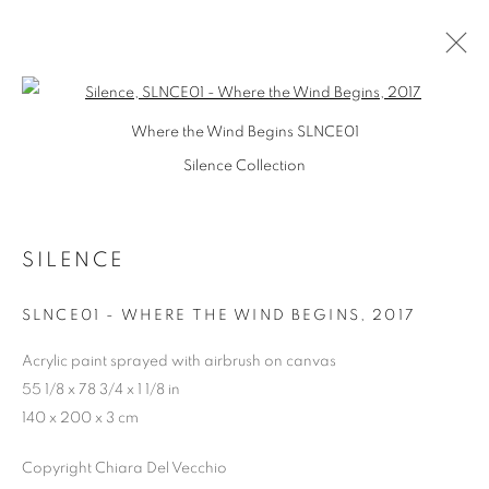
Open a larger version of the follo
Where the Wind Begins SLNCE01
ARTWORKS
Silence Collection
SILENCE
PRIVACY POLICY
MANAGE COOKIES
COPYRIGHT © 2026 CHIARA DEL VECCHIO
SLNCE01 - WHERE THE WIND BEGINS
,
2017
SITO CREATO DA ARTLOGIC
Acrylic paint sprayed with airbrush on canvas
55 1/8 x 78 3/4 x 1 1/8 in
140 x 200 x 3 cm
Copyright Chiara Del Vecchio