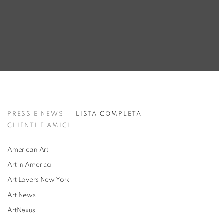
LISTA COMPLETA
PRESS E NEWS
LISTA COMPLETA
CLIENTI E AMICI
American Art
Art in America
Art Lovers New York
Art News
ArtNexus