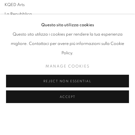
KQED Arts
La Repubblica
Le Figaro
Questo sito utilizza cookies
Le Parisien
Questo sito utilizza i cookies per rendere la tua esperienza
L’Unità
migliore. Contattaci per avere più informazioni sulla Cookie
Marie Claire
Policy.
New Times Miami
MANAGE COOKIES
Octane Magazine
Rolling Stone Italia
REJECT NON ESSENTIAL
San Francisco Chronicles
ACCEPT
SF Gate
SF WEEKLY
SmartShanghai
The Art Of Fashion